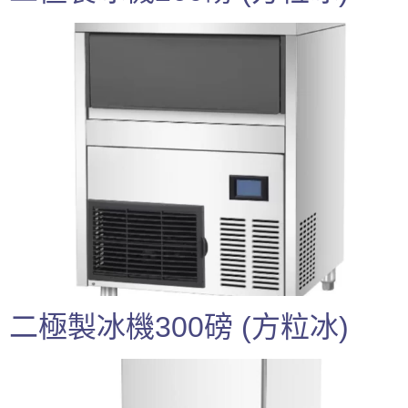
二極製冰機300磅 (方粒冰)