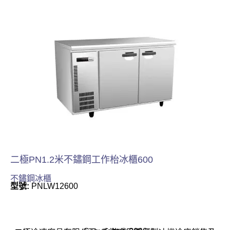
二極PN1.2米不鏽鋼工作枱冰櫃600
不鏽鋼冰櫃
型號:
PNLW12600