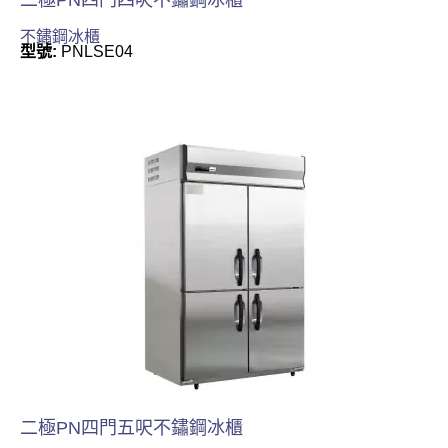
不鏽鋼冰櫃
型號:
PNLSE04
二極PN四門五呎不鏽鋼冰櫃