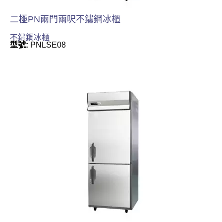
二極PN兩門兩呎不鏽鋼冰櫃
不鏽鋼冰櫃
型號:
PNLSE08