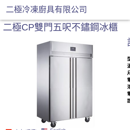
二極冷凍廚具有限公司
二極CP雙門五呎不鏽鋼冰櫃