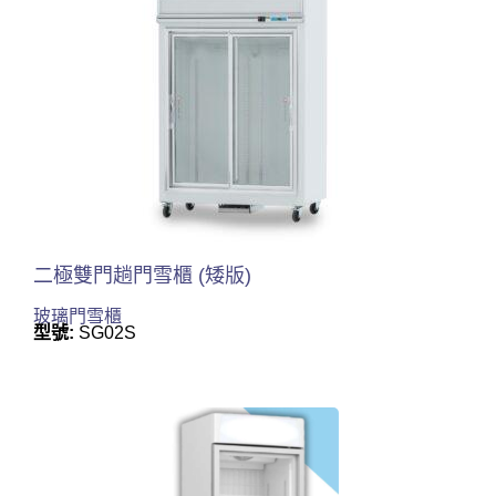
二極雙門趟門雪櫃 (矮版)
玻璃門雪櫃
型號:
SG02S