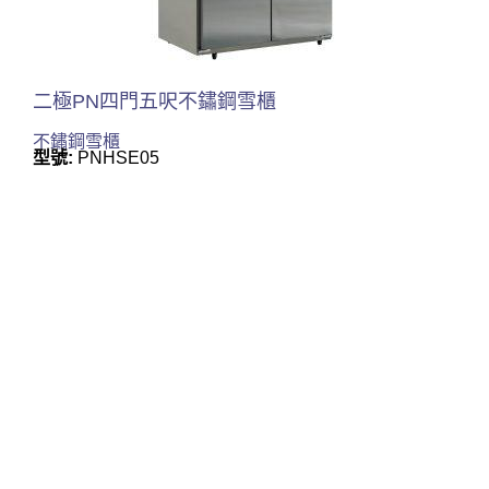
二極PN四門五呎不鏽鋼雪櫃
不鏽鋼雪櫃
型號:
PNHSE05