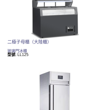
二極子母櫃（大陸櫃）
玻璃門冰櫃
型號:
LL125