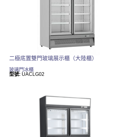
二極底置雙門玻璃展示櫃（大陸櫃）
玻璃門冰櫃
型號:
UACLG02