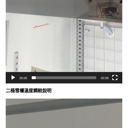
00:00
00:58
二極雪櫃溫度調較說明
視
訊
播
放