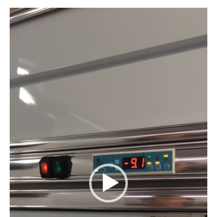
視
訊
播
放
器